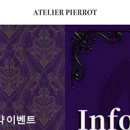
ATELIER-
PIERROT
ア
ト
リ
エ
ピ
エ
ロ
예약 이벤트