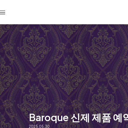
콘
텐
항
츠
해
로
건
너
뜁
니
다
Baroque 신제 제품 
2025.05.30