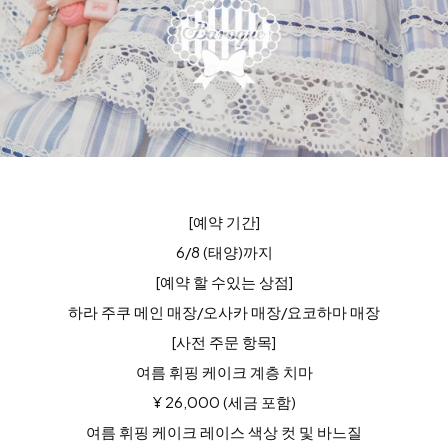
[예약 기간]
6/8 (태양)까지
[예약 할 수있는 상점]
하라 주쿠 메인 매장/오사카 매장/요코하마 매장
[사전 주문 항목]
여름 휘핑 케이크 계층 치마
¥ 26,000 (세금 포함)
여름 휘핑 케이크 레이스 색상 컷 및 바느질