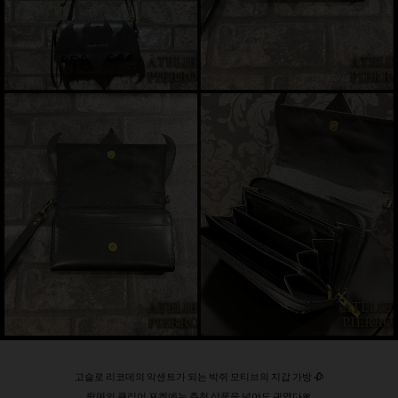
고슬로 리코데의 악센트가 되는 박쥐 모티브의 지갑 가방 🥀
뒷면의 클리어 포켓에는 추천 상품을 넣어도 귀엽다🎀