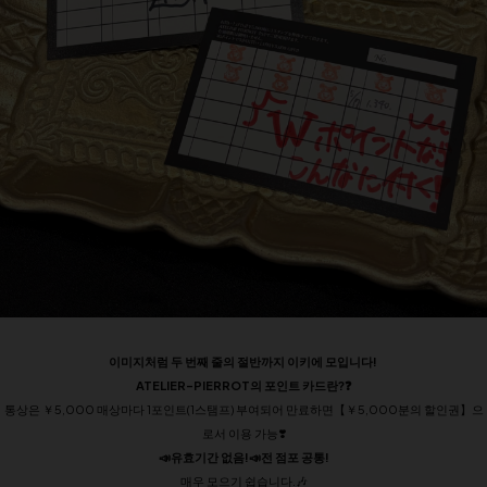
이미지처럼 두 번째 줄의 절반까지 이키에 모입니다! ️
ATELIER-PIERROT의 포인트 카드란?❓
통상은 ￥5,000 매상마다 1포인트(1스탬프) 부여되어 만료하면【￥5,000분의 할인권】으
로서 이용 가능❣️
📣유효기간 없음!📣전 점포 공통!
매우 모으기 쉽습니다.🎶