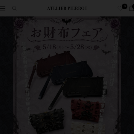
콘
0
항
ATELIER-
텐
해
PIERROT
츠
ア
로
ト
건
リ
너
エ
뜁
ピ
니
エ
다
ロ