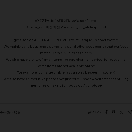
⚜️X (구 Twitter) 상점 계정
@MaisonPierrot
⚜️Instagram 매장 계정
@maison_de_atelierpierrot
🌍Maison de ATELIER-PIERROT at Laforet Harajuku is now tax-free!
We mainly carry bags, shoes, umbrellas, and other accessories that perfectly
match Gothic & Lolita fashion ✨
We also have plenty of small items like bag charms—perfect for souvenirs!
Some items are not available online!
For example, our large umbrellas can only be seen in-store 🎶
We also have an exclusive photo spot just for our shop—perfect for capturing
memories or taking full-body outfit photos❤️
一覧へ戻る
공유하다