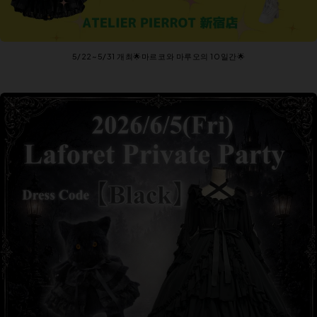
5/22~5/31 개최🌟마르코와 마루오의 10일간🌟