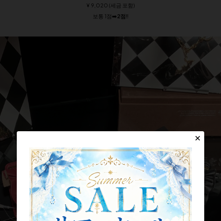
¥ 9,020 (세금 포함)
보통 1점➡️
2점
‼️
✕
✕