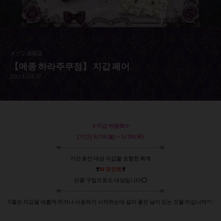
メゾン原宿店
【메종 하라주쿠점】 지갑 페어
2026.05.17
✨지갑 박람회✨
[기간] 5/18(월)～5/28(목)
୨୧┈┈┈┈┈┈┈┈┈┈┈┈┈┈┈┈┈┈୨୧
기간 동안 대상 지갑을 포함한 회계
❣️
W 포인트
❣️
단품 구입으로도 대상입니다⭕️
୨୧┈┈┈┈┈┈┈┈┈┈┈┈┈┈┈┈┈┈୨୧
5월은 지갑을 새롭게 하거나 사용하기 시작하는데 길이 좋은 날이 있는 것을 아십니까?✨