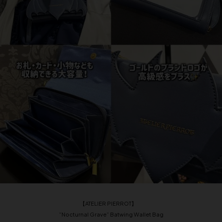
【ATELIER PIERROT】
“Nocturnal Grave” Batwing Wallet Bag