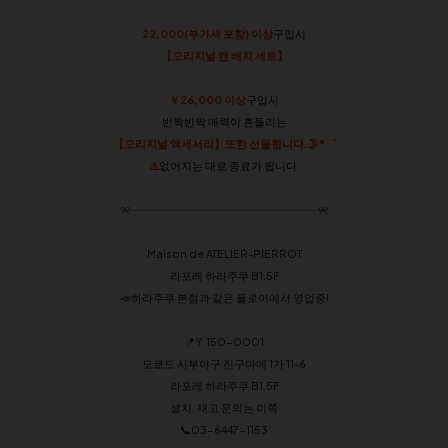
22,000(부가세 포함) 이상
구입시
【오리지널 캔 배지 세트】
￥26,000 이상
구입시
반짝반짝 매력이 흔들리는
【오리지널 액세서리】
또한 선물합니다.🌛*゜
⚠️
없어지는 대로 종료가 됩니다.
୨୧┈┈┈┈┈┈┈┈┈┈┈┈┈┈┈┈┈୨୧
Maison de ATELIER-PIERROT
라포레 하라주쿠 B1.5F
📣하라주쿠 본점과 같은 플로어에서 영업중!
📍〒150-0001
도쿄도 시부야구 진구마에 1가 11-6
라포레 하라주쿠 B1.5F
설치, 재고 문의는 이쪽
📞03-6447-1153